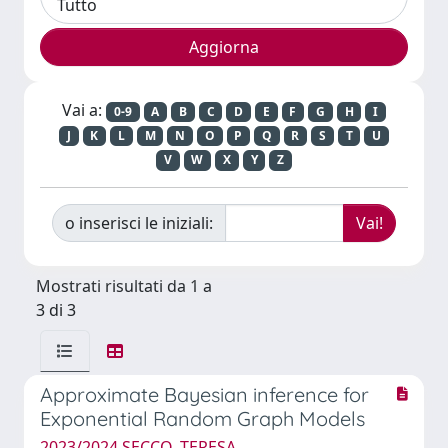
Vai a:
0-9
A
B
C
D
E
F
G
H
I
J
K
L
M
N
O
P
Q
R
S
T
U
V
W
X
Y
Z
o inserisci le iniziali:
Mostrati risultati da 1 a
3 di 3
Approximate Bayesian inference for
Exponential Random Graph Models
2023/2024 SECCO, TERESA