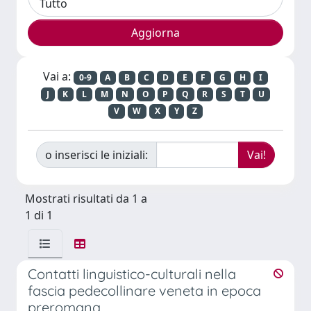
Vai a:
0-9
A
B
C
D
E
F
G
H
I
J
K
L
M
N
O
P
Q
R
S
T
U
V
W
X
Y
Z
o inserisci le iniziali:
Mostrati risultati da 1 a
1 di 1
Contatti linguistico-culturali nella
fascia pedecollinare veneta in epoca
preromana