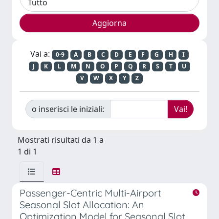
Vai a:
0-9
A
B
C
D
E
F
G
H
I
J
K
L
M
N
O
P
Q
R
S
T
U
V
W
X
Y
Z
o inserisci le iniziali:
Mostrati risultati da 1 a
1 di 1
Passenger-Centric Multi-Airport
Seasonal Slot Allocation: An
Optimization Model for Seasonal Slot