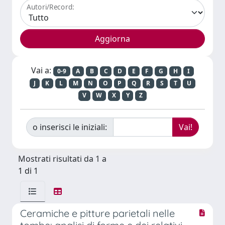
Autori/Record:
Vai a:
0-9
A
B
C
D
E
F
G
H
I
J
K
L
M
N
O
P
Q
R
S
T
U
V
W
X
Y
Z
o inserisci le iniziali:
Mostrati risultati da 1 a
1 di 1
Ceramiche e pitture parietali nelle