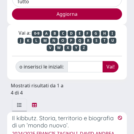
Vai a:
0-9
A
B
C
D
E
F
G
H
I
J
K
L
M
N
O
P
Q
R
S
T
U
V
W
X
Y
Z
o inserisci le iniziali:
Mostrati risultati da 1 a
4 di 4
Il kibbutz. Storia, territorio e biografia
di un ‘mondo nuovo’.
2024/2025 FRANCIS ZAGNOLI, DAVID ANDREA