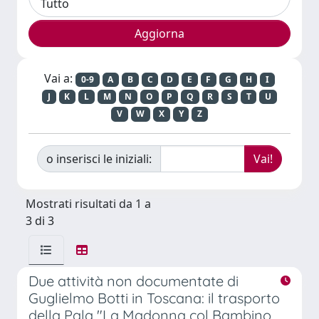
Vai a:
0-9
A
B
C
D
E
F
G
H
I
J
K
L
M
N
O
P
Q
R
S
T
U
V
W
X
Y
Z
o inserisci le iniziali:
Mostrati risultati da 1 a
3 di 3
Due attività non documentate di
Guglielmo Botti in Toscana: il trasporto
della Pala "La Madonna col Bambino