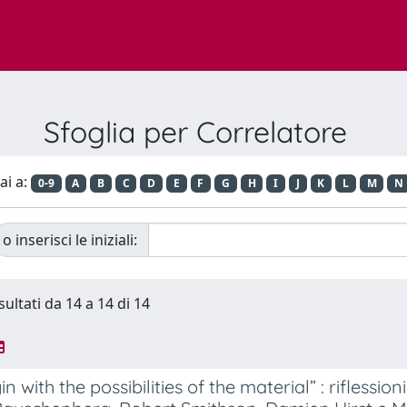
Sfoglia per Correlatore
ai a:
0-9
A
B
C
D
E
F
G
H
I
J
K
L
M
N
o inserisci le iniziali:
sultati da 14 a 14 di 14
n with the possibilities of the material” : riflessio