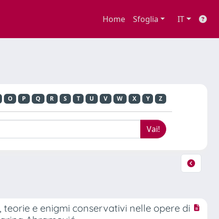
Home
Sfoglia
IT
O
P
Q
R
S
T
U
V
W
X
Y
Z
ni, teorie e enigmi conservativi nelle opere di