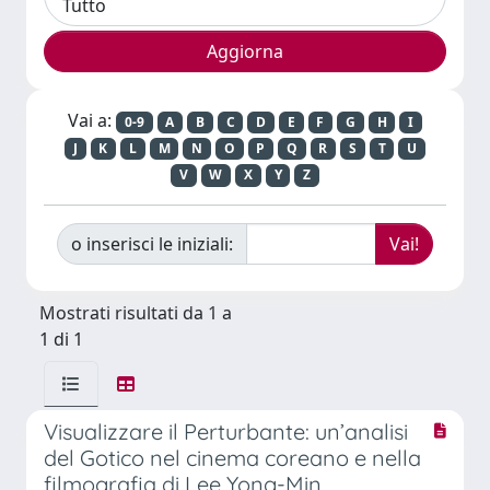
Vai a:
0-9
A
B
C
D
E
F
G
H
I
J
K
L
M
N
O
P
Q
R
S
T
U
V
W
X
Y
Z
o inserisci le iniziali:
Mostrati risultati da 1 a
1 di 1
Visualizzare il Perturbante: un’analisi
del Gotico nel cinema coreano e nella
filmografia di Lee Yong-Min