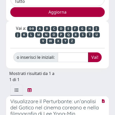
Vai a:
0-9
A
B
C
D
E
F
G
H
I
J
K
L
M
N
O
P
Q
R
S
T
U
V
W
X
Y
Z
o inserisci le iniziali:
Mostrati risultati da 1 a
1 di 1
Visualizzare il Perturbante: un’analisi
del Gotico nel cinema coreano e nella
filmografia di Lee Yong-Min