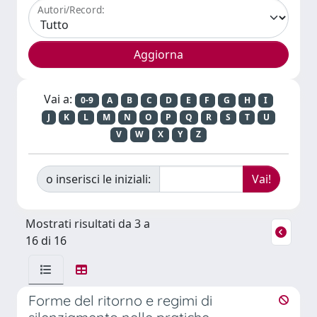
Autori/Record:
Vai a:
0-9
A
B
C
D
E
F
G
H
I
J
K
L
M
N
O
P
Q
R
S
T
U
V
W
X
Y
Z
o inserisci le iniziali:
Mostrati risultati da 3 a
16 di 16
Forme del ritorno e regimi di