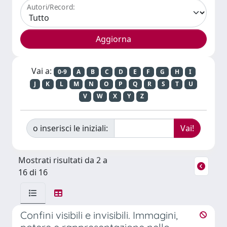
Autori/Record:
Vai a:
0-9
A
B
C
D
E
F
G
H
I
J
K
L
M
N
O
P
Q
R
S
T
U
V
W
X
Y
Z
o inserisci le iniziali:
Mostrati risultati da 2 a
16 di 16
Confini visibili e invisibili. Immagini,