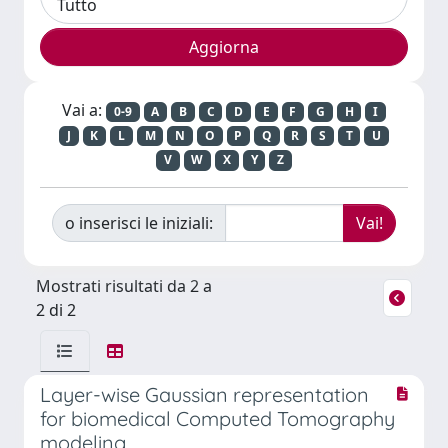
Vai a:
0-9
A
B
C
D
E
F
G
H
I
J
K
L
M
N
O
P
Q
R
S
T
U
V
W
X
Y
Z
o inserisci le iniziali:
Mostrati risultati da 2 a
2 di 2
Layer-wise Gaussian representation
for biomedical Computed Tomography
modeling