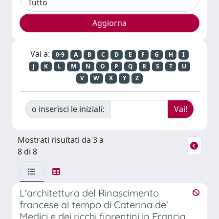
Vai a:
0-9
A
B
C
D
E
F
G
H
I
J
K
L
M
N
O
P
Q
R
S
T
U
V
W
X
Y
Z
o inserisci le iniziali:
Mostrati risultati da 3 a
8 di 8
L'architettura del Rinascimento
francese al tempo di Caterina de'
Medici e dei ricchi fiorentini in Francia.