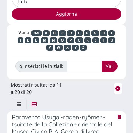
Vai a:
0-9
A
B
C
D
E
F
G
H
I
J
K
L
M
N
O
P
Q
R
S
T
U
V
W
X
Y
Z
o inserisci le iniziali:
Mostrati risultati da 11
a 20 di 20
Paravento Usugai-raden-ryōmen-
tsuitate della Collezione orientale del
Museo Civico P. A. Garda di Ivrea