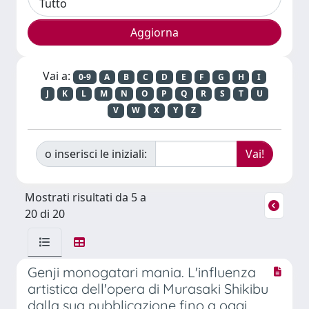
Vai a:
0-9
A
B
C
D
E
F
G
H
I
J
K
L
M
N
O
P
Q
R
S
T
U
V
W
X
Y
Z
o inserisci le iniziali:
Mostrati risultati da 5 a
20 di 20
Genji monogatari mania. L'influenza
artistica dell'opera di Murasaki Shikibu
dalla sua pubblicazione fino a oggi.