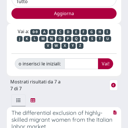
Vai a:
0-9
A
B
C
D
E
F
G
H
I
J
K
L
M
N
O
P
Q
R
S
T
U
V
W
X
Y
Z
o inserisci le iniziali:
Mostrati risultati da 7 a
7 di 7
The differential exclusion of highly-
skilled migrant women from the Italian
labor market