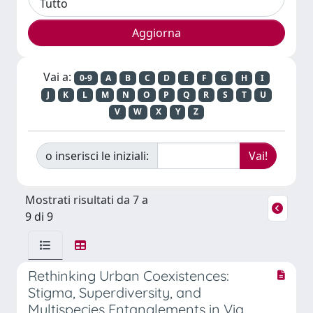
Vai a:
0-9
A
B
C
D
E
F
G
H
I
J
K
L
M
N
O
P
Q
R
S
T
U
V
W
X
Y
Z
o inserisci le iniziali:
Mostrati risultati da 7 a
9 di 9
Rethinking Urban Coexistences:
Stigma, Superdiversity, and
Multispecies Entanglements in Via