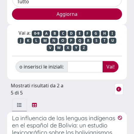
Vai a:
0-9
A
B
C
D
E
F
G
H
I
J
K
L
M
N
O
P
Q
R
S
T
U
V
W
X
Y
Z
o inserisci le iniziali:
Mostrati risultati da 2 a
5 di 5
La influencia de las lenguas indígenas
en el español de Bolivia: un estudio
lexicográfico sobre los bolivianismos.