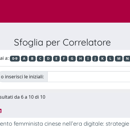
Sfoglia per Correlatore
ai a:
0-9
A
B
C
D
E
F
G
H
I
J
K
L
M
N
o inserisci le iniziali:
sultati da 6 a 10 di 10
ento femminista cinese nell’era digitale: strategi