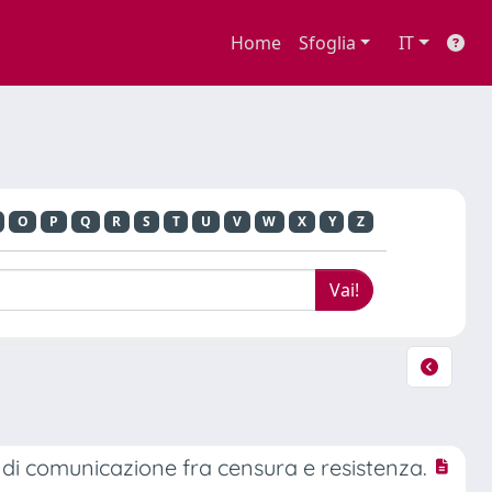
Home
Sfoglia
IT
O
P
Q
R
S
T
U
V
W
X
Y
Z
e di comunicazione fra censura e resistenza.