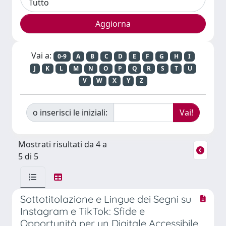
Vai a:
0-9
A
B
C
D
E
F
G
H
I
J
K
L
M
N
O
P
Q
R
S
T
U
V
W
X
Y
Z
o inserisci le iniziali:
Mostrati risultati da 4 a
5 di 5
Sottotitolazione e Lingue dei Segni su
Instagram e TikTok: Sfide e
Opportunità per un Digitale Accessibile