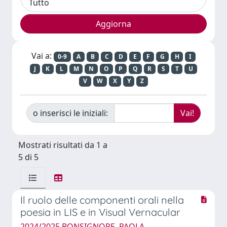
Vai a:
0-9
A
B
C
D
E
F
G
H
I
J
K
L
M
N
O
P
Q
R
S
T
U
V
W
X
Y
Z
o inserisci le iniziali:
Mostrati risultati da 1 a
5 di 5
Il ruolo delle componenti orali nella
poesia in LIS e in Visual Vernacular
2024/2025 BONSIGNORE, PAOLA