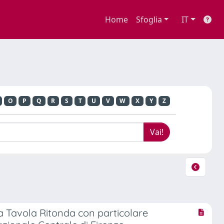
Home
Sfoglia
IT
O
P
Q
R
S
T
U
V
W
X
Y
Z
la Tavola Ritonda con particolare