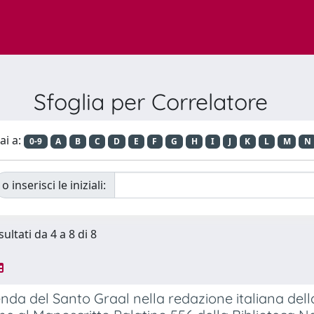
Sfoglia per Correlatore
ai a:
0-9
A
B
C
D
E
F
G
H
I
J
K
L
M
N
o inserisci le iniziali:
sultati da 4 a 8 di 8
nda del Santo Graal nella redazione italiana del