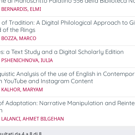
ne al Manoscritto Palatino 556 della Biblioteca N
 BERNARDIS, ELMI
 of Tradition: A Digital Philological Approach t
 of the Rings
5 BOZZA, MARCO
es: a Text Study and a Digital Scholarly Edition
5 PSHENICHNOVA, IULIA
guistic Analysis of the use of English in Contemp
n YouTube and Instagram Content
5 KALHOR, MARYAM
of Adaptation: Narrative Manipulation and Rein
n
5 LALANCI, AHMET BILGEHAN
sultati da 4 a 8 di 8