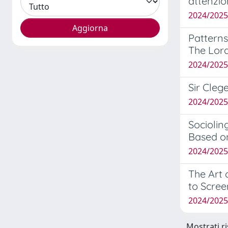
attenzio
2024/2025
Patterns
The Lord
2024/202
Sir Cleg
2024/202
Sociolin
Based o
2024/202
The Art 
to Scree
2024/202
Mostrati ri