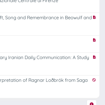
azionale Centrale di Firenze
o Gift, Song and Remembrance in Beowulf and
orary Iranian Daily Communication: A Study
terpretation of Ragnar Loðbrók from Saga