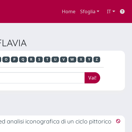
Home
Sfoglia
IT
FLAVIA
O
P
Q
R
S
T
U
V
W
X
Y
Z
 analisi iconografica di un ciclo pittorico