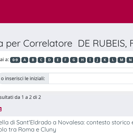
ia per Correlatore DE RUBEIS, 
ai a:
0-9
A
B
C
D
E
F
G
H
I
J
K
L
M
N
o inserisci le iniziali:
sultati da 1 a 2 di 2
lla di Sant'Eldrado a Novalesa: contesto storico ed
colo tra Roma e Cluny