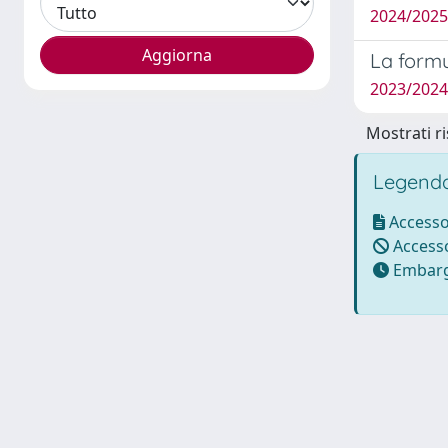
2024/202
La formu
2023/202
Mostrati ri
Legenda
Accesso
Accesso
Embarg