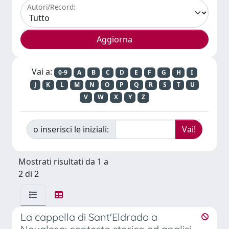
Autori/Record:
Vai a:
0-9
A
B
C
D
E
F
G
H
I
J
K
L
M
N
O
P
Q
R
S
T
U
V
W
X
Y
Z
o inserisci le iniziali:
Mostrati risultati da 1 a
2 di 2
La cappella di Sant'Eldrado a