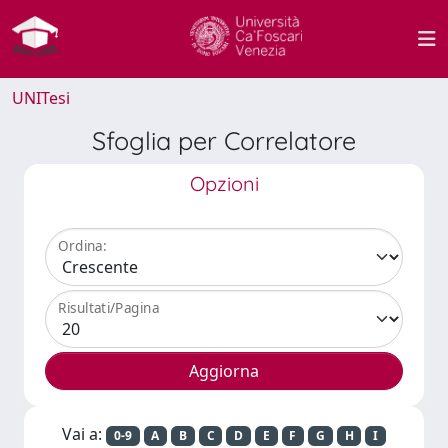
UNITesi
Sfoglia per Correlatore
Opzioni
Ordina:
Risultati/Pagina
Vai a:
0-9
A
B
C
D
E
F
G
H
I