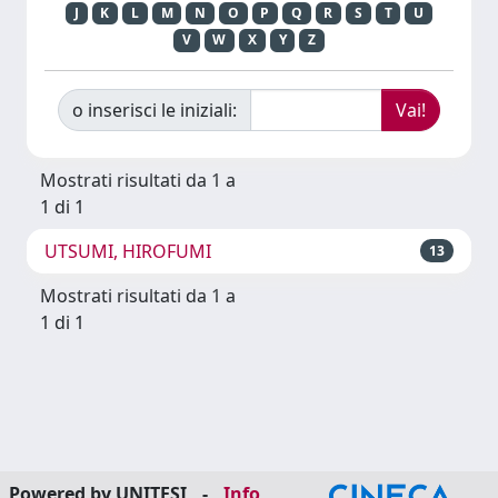
J
K
L
M
N
O
P
Q
R
S
T
U
V
W
X
Y
Z
o inserisci le iniziali:
Mostrati risultati da 1 a
1 di 1
UTSUMI, HIROFUMI
13
Mostrati risultati da 1 a
1 di 1
Powered by UNITESI
-
Info