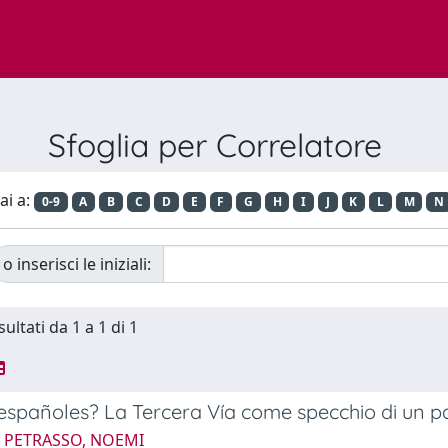
Sfoglia per Correlatore
ai a:
0-9
A
B
C
D
E
F
G
H
I
J
K
L
M
N
o inserisci le iniziali:
sultati da 1 a 1 di 1
spañoles? La Tercera Vía come specchio di un p
5 PETRASSO, NOEMI