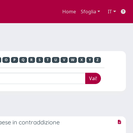
Home
Sfoglia
IT
O
P
Q
R
S
T
U
V
W
X
Y
Z
aese in contraddizione