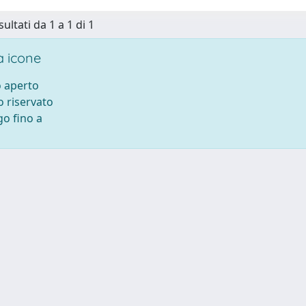
sultati da 1 a 1 di 1
 icone
 aperto
 riservato
o fino a