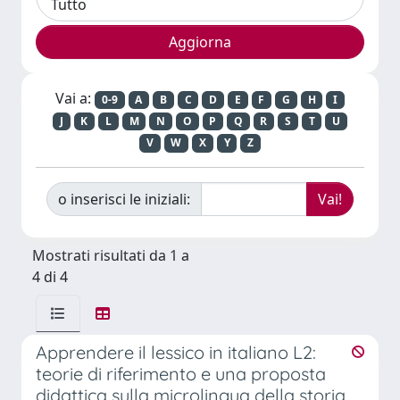
Vai a:
0-9
A
B
C
D
E
F
G
H
I
J
K
L
M
N
O
P
Q
R
S
T
U
V
W
X
Y
Z
o inserisci le iniziali:
Mostrati risultati da 1 a
4 di 4
Apprendere il lessico in italiano L2:
teorie di riferimento e una proposta
didattica sulla microlingua della storia