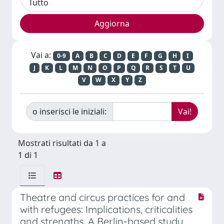
Vai a:
0-9
A
B
C
D
E
F
G
H
I
J
K
L
M
N
O
P
Q
R
S
T
U
V
W
X
Y
Z
o inserisci le iniziali:
Mostrati risultati da 1 a
1 di 1
Theatre and circus practices for and
with refugees: Implications, criticalities
and strengths. A Berlin-based study