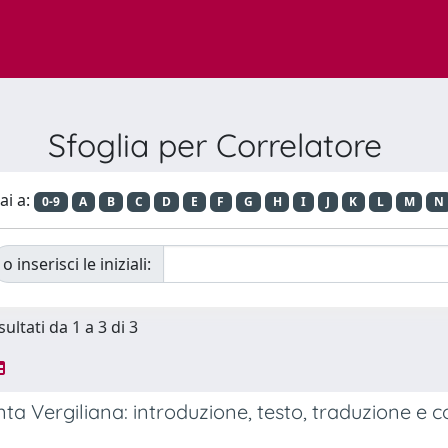
Sfoglia per Correlatore
ai a:
0-9
A
B
C
D
E
F
G
H
I
J
K
L
M
N
o inserisci le iniziali:
sultati da 1 a 3 di 3
a Vergiliana: introduzione, testo, traduzione e co