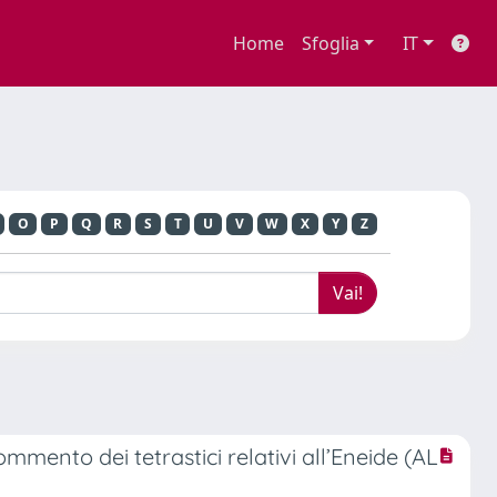
Home
Sfoglia
IT
O
P
Q
R
S
T
U
V
W
X
Y
Z
mmento dei tetrastici relativi all’Eneide (AL