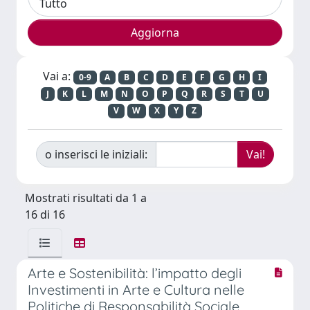
Vai a:
0-9
A
B
C
D
E
F
G
H
I
J
K
L
M
N
O
P
Q
R
S
T
U
V
W
X
Y
Z
o inserisci le iniziali:
Mostrati risultati da 1 a
16 di 16
Arte e Sostenibilità: l’impatto degli
Investimenti in Arte e Cultura nelle
Politiche di Responsabilità Sociale