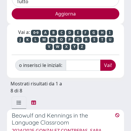
Vai a:
0-9
A
B
C
D
E
F
G
H
I
J
K
L
M
N
O
P
Q
R
S
T
U
V
W
X
Y
Z
o inserisci le iniziali:
Mostrati risultati da 1 a
8 di 8
Beowulf and Kennings in the
Language Classroom
2024/2025 GONZALEZ CONTRERAS, SARA