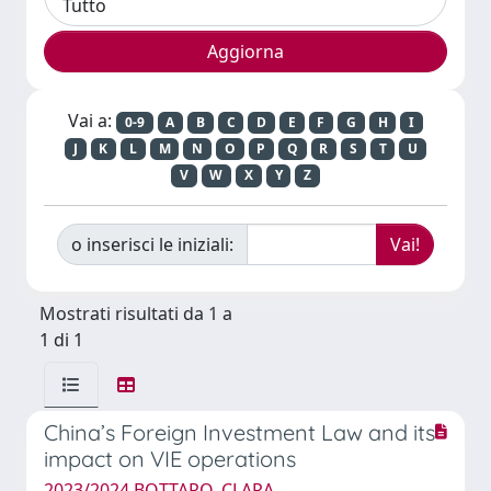
Vai a:
0-9
A
B
C
D
E
F
G
H
I
J
K
L
M
N
O
P
Q
R
S
T
U
V
W
X
Y
Z
o inserisci le iniziali:
Mostrati risultati da 1 a
1 di 1
China’s Foreign Investment Law and its
impact on VIE operations
2023/2024 BOTTARO, CLARA