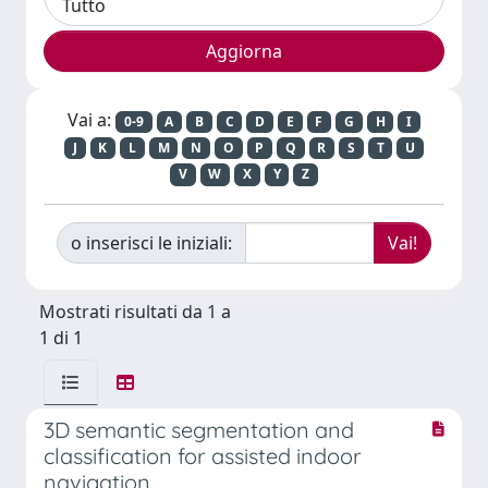
Vai a:
0-9
A
B
C
D
E
F
G
H
I
J
K
L
M
N
O
P
Q
R
S
T
U
V
W
X
Y
Z
o inserisci le iniziali:
Mostrati risultati da 1 a
1 di 1
3D semantic segmentation and
classification for assisted indoor
navigation