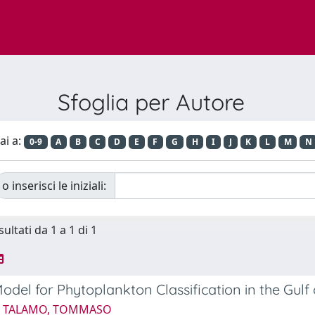
Sfoglia per Autore
ai a:
0-9
A
B
C
D
E
F
G
H
I
J
K
L
M
N
o inserisci le iniziali:
sultati da 1 a 1 di 1
del for Phytoplankton Classification in the Gulf 
4 TALAMO, TOMMASO