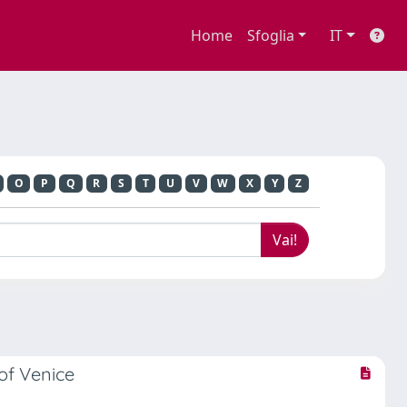
Home
Sfoglia
IT
O
P
Q
R
S
T
U
V
W
X
Y
Z
of Venice