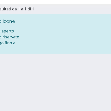
sultati da 1 a 1 di 1
 icone
 aperto
 riservato
o fino a