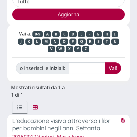
Vai a:
0-9
A
B
C
D
E
F
G
H
I
J
K
L
M
N
O
P
Q
R
S
T
U
V
W
X
Y
Z
o inserisci le iniziali:
Mostrati risultati da 1 a
1 di 1
L'educazione visiva attraverso i libri
per bambini negli anni Settanta
2016/2017 Venturi, Maria Irene