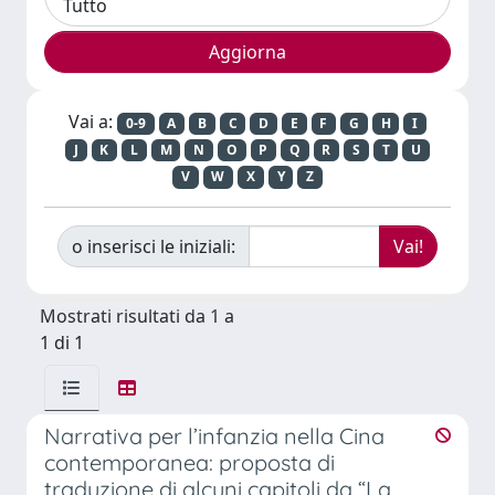
Vai a:
0-9
A
B
C
D
E
F
G
H
I
J
K
L
M
N
O
P
Q
R
S
T
U
V
W
X
Y
Z
o inserisci le iniziali:
Mostrati risultati da 1 a
1 di 1
Narrativa per l’infanzia nella Cina
contemporanea: proposta di
traduzione di alcuni capitoli da “La