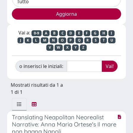
Vai a:
0-9
A
B
C
D
E
F
G
H
I
J
K
L
M
N
O
P
Q
R
S
T
U
V
W
X
Y
Z
o inserisci le iniziali:
Mostrati risultati da 1 a
1 di 1
Translating Neapolitan Neorealist
Narrative: Anna Maria Ortese's Il mare
non bagna Napoli