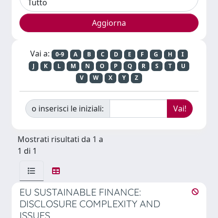
Vai a:
0-9
A
B
C
D
E
F
G
H
I
J
K
L
M
N
O
P
Q
R
S
T
U
V
W
X
Y
Z
o inserisci le iniziali:
Mostrati risultati da 1 a
1 di 1
EU SUSTAINABLE FINANCE:
DISCLOSURE COMPLEXITY AND
ISSUES