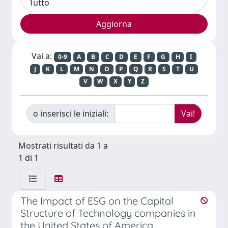
Vai a:
0-9
A
B
C
D
E
F
G
H
I
J
K
L
M
N
O
P
Q
R
S
T
U
V
W
X
Y
Z
o inserisci le iniziali:
Mostrati risultati da 1 a
1 di 1
The Impact of ESG on the Capital
Structure of Technology companies in
the United States of America