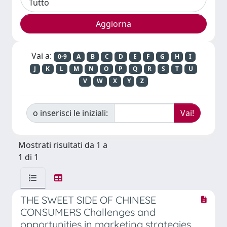
Vai a:
0-9
A
B
C
D
E
F
G
H
I
J
K
L
M
N
O
P
Q
R
S
T
U
V
W
X
Y
Z
o inserisci le iniziali:
Mostrati risultati da 1 a
1 di 1
THE SWEET SIDE OF CHINESE
CONSUMERS Challenges and
opportunities in marketing strategies