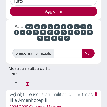
Vai a:
0-9
A
B
C
D
E
F
G
H
I
J
K
L
M
N
O
P
Q
R
S
T
U
V
W
X
Y
Z
o inserisci le iniziali:
Mostrati risultati da 1 a
1 di 1
wḏ nḫt: Le iscrizioni militari di Thutmosi
III e Amenhotep II
2024/2025 Caliendo, Martina