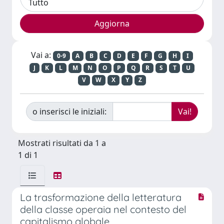
Vai a:
0-9
A
B
C
D
E
F
G
H
I
J
K
L
M
N
O
P
Q
R
S
T
U
V
W
X
Y
Z
o inserisci le iniziali:
Mostrati risultati da 1 a
1 di 1
La trasformazione della letteratura
della classe operaia nel contesto del
capitalismo globale