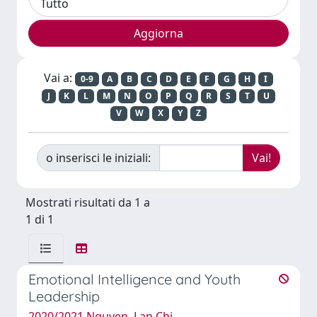
Vai a:
0-9
A
B
C
D
E
F
G
H
I
J
K
L
M
N
O
P
Q
R
S
T
U
V
W
X
Y
Z
o inserisci le iniziali:
Mostrati risultati da 1 a
1 di 1
Emotional Intelligence and Youth
Leadership
2020/2021 Nguyen, Lan Chi