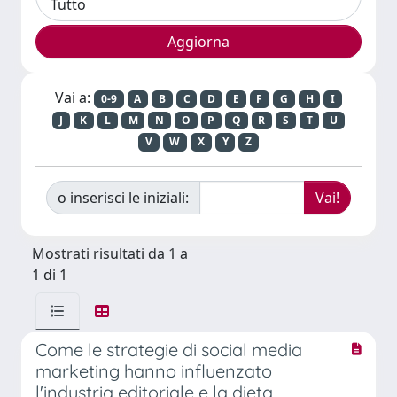
Vai a:
0-9
A
B
C
D
E
F
G
H
I
J
K
L
M
N
O
P
Q
R
S
T
U
V
W
X
Y
Z
o inserisci le iniziali:
Mostrati risultati da 1 a
1 di 1
Come le strategie di social media
marketing hanno influenzato
l'industria editoriale e la dieta