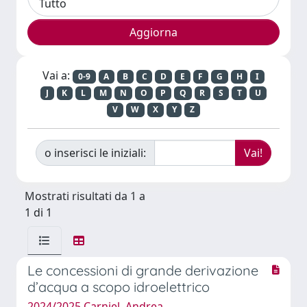
Vai a:
0-9
A
B
C
D
E
F
G
H
I
J
K
L
M
N
O
P
Q
R
S
T
U
V
W
X
Y
Z
o inserisci le iniziali:
Mostrati risultati da 1 a
1 di 1
Le concessioni di grande derivazione
d’acqua a scopo idroelettrico
2024/2025 Carniel, Andrea