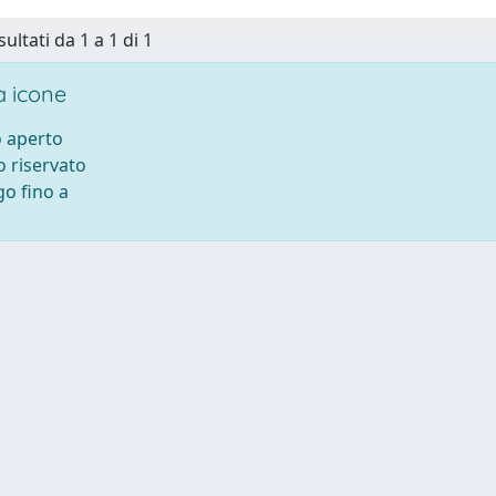
sultati da 1 a 1 di 1
 icone
 aperto
 riservato
o fino a