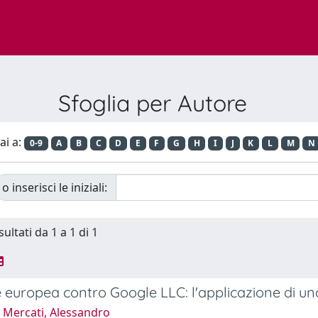
Sfoglia per Autore
ai a:
0-9
A
B
C
D
E
F
G
H
I
J
K
L
M
N
o inserisci le iniziali:
sultati da 1 a 1 di 1
 europea contro Google LLC: l'applicazione di un
 Mercati, Alessandro