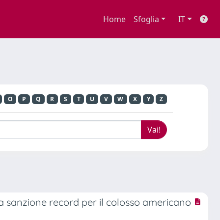
Home
Sfoglia
IT
O
P
Q
R
S
T
U
V
W
X
Y
Z
a sanzione record per il colosso americano