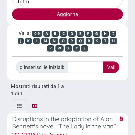
Vai a:
0-9
A
B
C
D
E
F
G
H
I
J
K
L
M
N
O
P
Q
R
S
T
U
V
W
X
Y
Z
o inserisci le iniziali:
Mostrati risultati da 1 a
1 di 1
Disruptions in the adaptation of Alan
Bennett's novel "The Lady in the Van"
2017/2018 Gori, Arianna