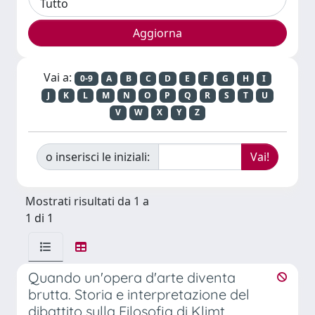
Vai a:
0-9
A
B
C
D
E
F
G
H
I
J
K
L
M
N
O
P
Q
R
S
T
U
V
W
X
Y
Z
o inserisci le iniziali:
Mostrati risultati da 1 a
1 di 1
Quando un'opera d'arte diventa
brutta. Storia e interpretazione del
dibattito sulla Filosofia di Klimt.