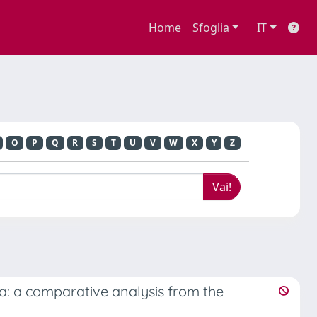
Home
Sfoglia
IT
O
P
Q
R
S
T
U
V
W
X
Y
Z
ia: a comparative analysis from the