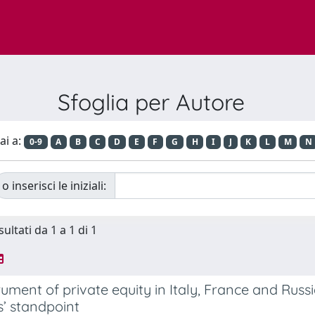
Sfoglia per Autore
ai a:
0-9
A
B
C
D
E
F
G
H
I
J
K
L
M
N
o inserisci le iniziali:
sultati da 1 a 1 di 1
rument of private equity in Italy, France and Russ
s’ standpoint