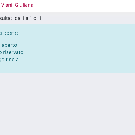
Viani, Giuliana
sultati da 1 a 1 di 1
 icone
 aperto
 riservato
o fino a