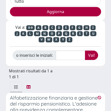
Vai a:
0-9
A
B
C
D
E
F
G
H
I
J
K
L
M
N
O
P
Q
R
S
T
U
V
W
X
Y
Z
o inserisci le iniziali:
Mostrati risultati da 1 a
1 di 1
Alfabetizzazione finanziaria e gestione
del risparmio pensionistico. L'adesione
alla previdenza complementare